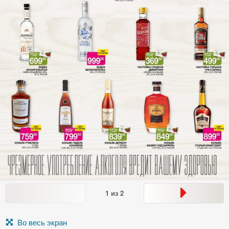
1
из
2
Во весь экран