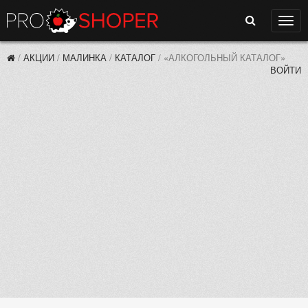
Поиск
Нави
/
АКЦИИ
/
МАЛИНКА
/
КАТАЛОГ
/
«АЛКОГОЛЬНЫЙ КАТАЛОГ»
ВОЙТИ