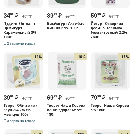
34
₽
39
₽
59
₽
99
99
99
43
₽
59
₽
69
₽
99
99
99
Пудинг Ehrmann
Биойогурт Актибио
Йогурт Северная
Эрмигурт
вишня 2.9% 130г
долина Черника
Карамельный 3%
безлактозный 2.2%
100г
260г
2 варианта товара
–14%
–19%
–15%
39
₽
69
₽
79
₽
99
99
99
46
₽
86
₽
94
₽
99
99
99
Творог Обнимама
Творог Наша Корова
Творог Наша Корова
груша 4.2% с 6
Ваше Здоровье 5%
5% 180г
месяцев 100г
180г
3 варианта товара
–25%
–11%
–23%