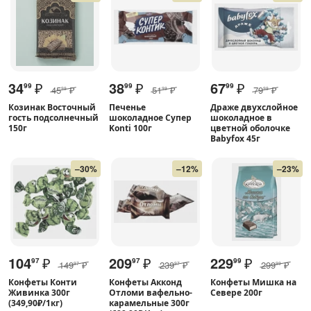
34
₽
38
₽
67
₽
99
99
99
45
₽
51
₽
79
₽
99
99
99
Козинак Восточный
Печенье
Драже двухслойное
гость подсолнечный
шоколадное Супер
шоколадное в
150г
Konti 100г
цветной оболочке
Babyfox 45г
–30%
–12%
–23%
104
₽
209
₽
229
₽
97
97
99
149
₽
239
₽
299
₽
97
97
99
Конфеты Конти
Конфеты Акконд
Конфеты Мишка на
Живинка 300г
Отломи вафельно-
Севере 200г
(349,90₽/1кг)
карамельные 300г