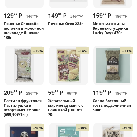
129
₽
149
₽
159
₽
99
99
99
149
₽
219
₽
189
₽
99
99
99
Печенье Chocostix
Печенье Oreo 228г
Мини-маффины
палочки в молочном
Вареная сгущенка
шоколаде Яшкино
Lucky Days 470г
130г
–12%
–14%
–11%
209
₽
59
₽
119
₽
97
99
99
239
₽
69
₽
135
₽
97
99
99
Пастила фруктовая
Жевательный
Халва Восточный
Пастилушка в
мармелад манго с
гость подсолнечная
ассортименте 300г
начинкой Juuums
500г
(699,90₽/1кг)
70г
–18%
–33%
–23%