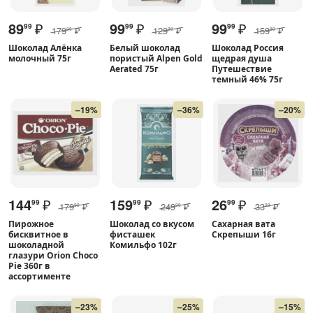
89
₽
99
₽
99
₽
99
99
99
179
₽
129
₽
159
₽
99
99
99
Шоколад Алёнка
Белый шоколад
Шоколад Россия
молочный 75г
пористый Alpen Gold
щедрая душа
Aerated 75г
Путешествие
темный 46% 75г
–19%
–36%
–20%
144
₽
159
₽
26
₽
99
99
99
179
₽
249
₽
33
₽
99
99
99
Пирожное
Шоколад со вкусом
Сахарная вата
бисквитное в
фисташек
Скрепыши 16г
шоколадной
Комильфо 102г
глазури Orion Choco
Pie 360г в
ассортименте
–23%
–25%
–15%