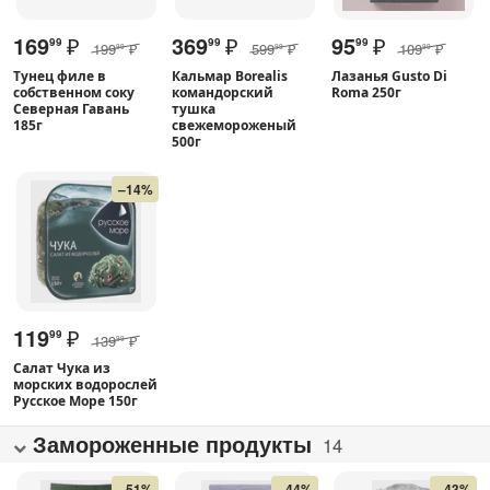
169
₽
369
₽
95
₽
99
99
99
199
₽
599
₽
109
₽
99
99
99
Тунец филе в
Кальмар Borealis
Лазанья Gusto Di
собственном соку
командорский
Roma 250г
Северная Гавань
тушка
185г
свежемороженый
500г
–14%
119
₽
99
139
₽
99
Салат Чука из
морских водорослей
Русское Море 150г
Замороженные продукты
14
–51%
–44%
–43%