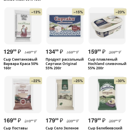
–13%
–15%
–23%
129
₽
134
₽
159
₽
99
99
99
149
₽
159
₽
209
₽
99
99
99
Сыр Сметанковый
Продукт рассольный
Сыр плавленый
Варвара Краса 50%
Сиртаки Original
Hochland сливочный
160г
55% 200г
55% 200г
–22%
–25%
–30%
169
₽
179
₽
179
₽
99
99
99
219
₽
239
₽
259
₽
99
99
99
Сыр Поставы
Сыр Село Зеленое
Сыр Белебеевский