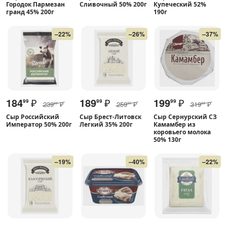
Городок Пармезан
Сливочный 50% 200г
Купеческий 52%
гранд 45% 200г
190г
–22%
–26%
–37%
184
₽
189
₽
199
₽
99
99
99
239
₽
259
₽
319
₽
99
99
99
Сыр Российский
Сыр Брест-Литовск
Сыр Сернурский СЗ
Император 50% 200г
Легкий 35% 200г
Камамбер из
коровьего молока
50% 130г
–19%
–40%
–22%