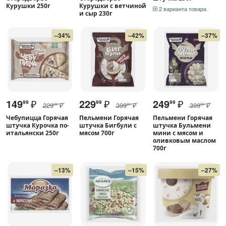
Курушки 250г
Курушки с ветчиной
2 варианта товара
и сыр 230г
–34%
–42%
–37%
149
₽
229
₽
249
₽
99
99
99
229
₽
399
₽
399
₽
99
99
99
Чебупицца Горячая
Пельмени Горячая
Пельмени Горячая
штучка Курочка по-
штучка Бигбули с
штучка Бульмени
итальянски 250г
мясом 700г
мини с мясом и
оливковым маслом
700г
–13%
–15%
–27%