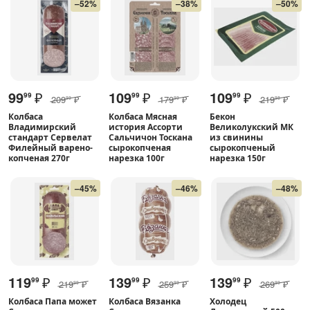
–52%
–38%
–50%
99
₽
109
₽
109
₽
99
99
99
209
₽
179
₽
219
₽
99
99
98
Колбаса
Колбаса Мясная
Бекон
Владимирский
история Ассорти
Великолукский МК
стандарт Сервелат
Сальчичон Тоскана
из свинины
Филейный варено-
сырокопченая
сырокопченый
копченая 270г
нарезка 100г
нарезка 150г
–45%
–46%
–48%
119
₽
139
₽
139
₽
99
99
99
219
₽
259
₽
269
₽
99
99
99
Колбаса Папа может
Колбаса Вязанка
Холодец