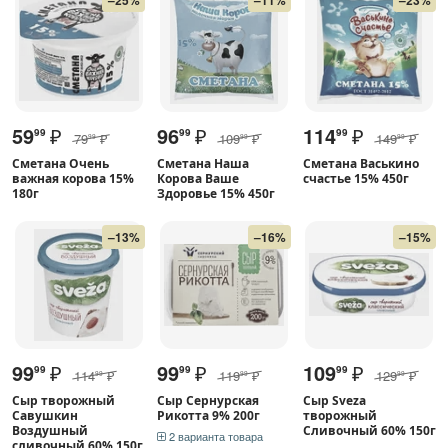
59
₽
96
₽
114
₽
99
99
99
79
₽
109
₽
149
₽
99
99
99
Сметана Очень
Сметана Наша
Сметана Васькино
важная корова 15%
Корова Ваше
счастье 15% 450г
180г
Здоровье 15% 450г
–13%
–16%
–15%
99
₽
99
₽
109
₽
99
99
99
114
₽
119
₽
129
₽
99
99
99
Сыр творожный
Сыр Сернурская
Сыр Sveza
Савушкин
Рикотта 9% 200г
творожный
Воздушный
Сливочный 60% 150г
2 варианта товара
сливочный 60% 150г