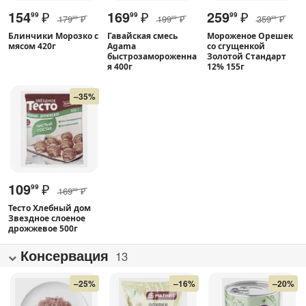
154
₽
169
₽
259
₽
99
99
99
179
₽
199
₽
359
₽
99
99
99
Блинчики Морозко с
Гавайская смесь
Мороженое Орешек
мясом 420г
Agama
со сгущенкой
быстрозамороженна
Золотой Стандарт
я 400г
12% 155г
–35%
109
₽
99
169
₽
99
Тесто Хлебный дом
Звездное слоеное
дрожжевое 500г
Консервация
13
–25%
–16%
–20%