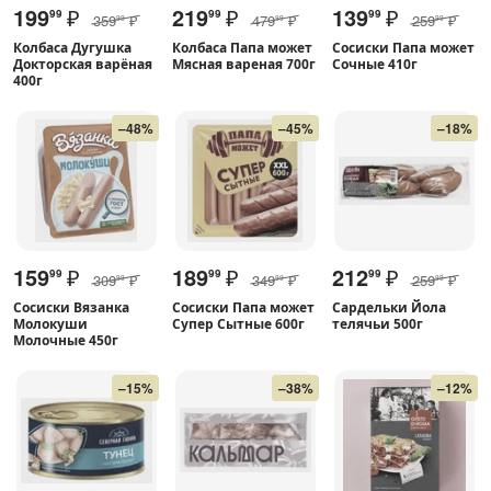
199
₽
219
₽
139
₽
99
99
99
359
₽
479
₽
259
₽
99
99
99
Колбаса Дугушка
Колбаса Папа может
Сосиски Папа может
Докторская варёная
Мясная вареная 700г
Сочные 410г
400г
–48%
–45%
–18%
159
₽
189
₽
212
₽
99
99
99
309
₽
349
₽
259
₽
99
99
99
Сосиски Вязанка
Сосиски Папа может
Сардельки Йола
Молокуши
Супер Сытные 600г
телячьи 500г
Молочные 450г
–15%
–38%
–12%