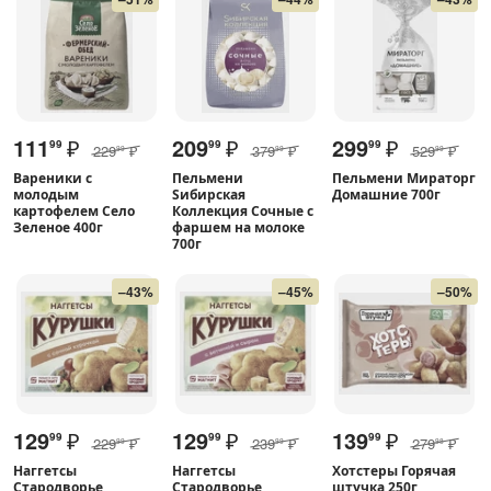
111
₽
209
₽
299
₽
99
99
99
229
₽
379
₽
529
₽
99
99
99
Вареники с
Пельмени
Пельмени Мираторг
молодым
Sибирская
Домашние 700г
картофелем Село
Коллекция Сочные с
Зеленое 400г
фаршем на молоке
700г
–43%
–45%
–50%
129
₽
129
₽
139
₽
99
99
99
229
₽
239
₽
279
₽
99
99
98
Наггетсы
Наггетсы
Хотстеры Горячая
Стародворье
Стародворье
штучка 250г