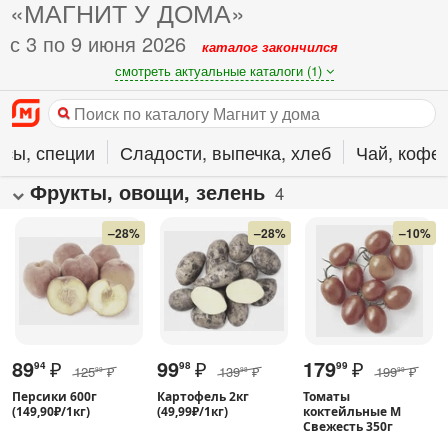
«МАГНИТ У ДОМА»
с 3 по 9 июня 2026
каталог закончился
смотреть актуальные каталоги (1)
усы, специи
Сладости, выпечка, хлеб
Чай, кофе,
Фрукты, овощи, зелень
4
–28%
–28%
–10%
89
₽
99
₽
179
₽
94
98
99
125
₽
139
₽
199
₽
99
98
99
Персики 600г
Картофель 2кг
Томаты
(149,90₽/1кг)
(49,99₽/1кг)
коктейльные M
Свежесть 350г