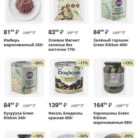
81
₽
83
₽
84
₽
99
99
99
109
₽
99
₽
106
₽
99
99
99
Имбирь
Оливки Магнит
Зелёный горошек
маринованный 200г
зеленые без
Green Ribbon 400г
косточки 170г
–20%
–17%
–13%
84
₽
139
₽
164
₽
99
99
99
106
₽
169
₽
189
₽
99
99
99
Кукуруза Green
Фасоль Бондюэль
Корнишоны Green
Ribbon 340г
красная 400г
Ribbon
маринованные 680г
–18%
–34%
–25%