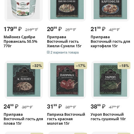
179
₽
20
₽
21
₽
99
99
99
219
₽
25
₽
42
₽
99
99
99
Майонез Сдобри
Приправа
Приправа
Провансаль 50.5%
Восточный гость
Восточный гость для
770г
Хмели-Сунели 15г
картофеля 15г
2 варианта товара
–32%
–17%
–18%
24
₽
31
₽
38
₽
99
99
99
36
₽
38
₽
47
₽
99
99
99
Приправа
Паприка Восточный
Укроп Восточный
Восточный гость для
гость красная
гость сушеный 10г
плова 15г
молотая 15г