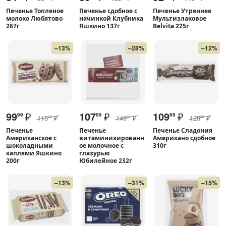
Печенье Топленое
Печенье сдобное с
Печенье Утреннее
молоко Любятово
начинкой Клубника
Мультизлаковое
267г
Яшкино 137г
Belvita 225г
–13%
–28%
–12%
99
₽
107
₽
109
₽
99
99
99
115
₽
149
₽
125
₽
99
99
99
Печенье
Печенье
Печенье Сладония
Американское с
витаминизированн
Американо сдобное
шоколадными
ое молочное с
310г
каплями Яшкино
глазурью
200г
Юбилейное 232г
–13%
–31%
–15%