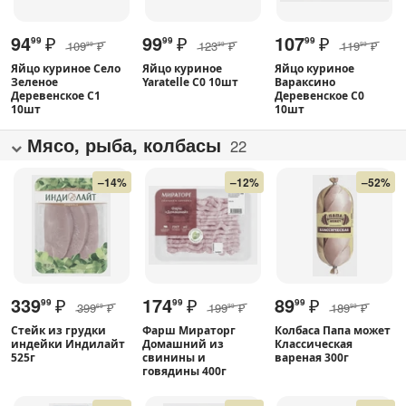
94
₽
99
₽
107
₽
99
99
99
109
₽
123
₽
119
₽
99
99
99
Яйцо куриное Село
Яйцо куриное
Яйцо куриное
Зеленое
Yaratelle С0 10шт
Вараксино
Деревенское С1
Деревенское С0
10шт
10шт
Мясо, рыба, колбасы
22
–14%
–12%
–52%
339
₽
174
₽
89
₽
99
99
99
399
₽
199
₽
189
₽
69
99
99
Стейк из грудки
Фарш Мираторг
Колбаса Папа может
индейки Индилайт
Домашний из
Классическая
525г
свинины и
вареная 300г
говядины 400г