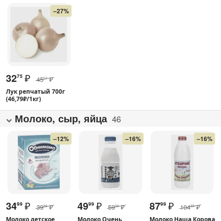
–27%
32
₽
75
45
₽
07
Лук репчатый 700г
(46,79₽/1кг)
Молоко, сыр, яйца
46
–12%
–16%
–16%
34
₽
49
₽
87
₽
99
99
99
39
₽
59
₽
104
₽
99
99
99
Молоко детское
Молоко Очень
Молоко Наша Корова