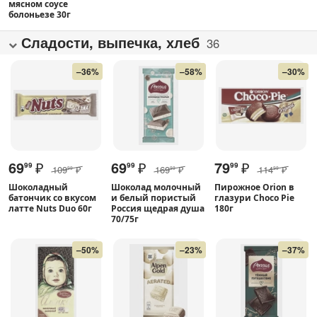
мясном соусе
болоньезе 30г
Сладости, выпечка, хлеб
36
–36%
–58%
–30%
69
₽
69
₽
79
₽
99
99
99
109
₽
169
₽
114
₽
99
99
99
Шоколадный
Шоколад молочный
Пирожное Orion в
батончик со вкусом
и белый пористый
глазури Choco Pie
латте Nuts Duo 60г
Россия щедрая душа
180г
70/75г
–50%
–23%
–37%