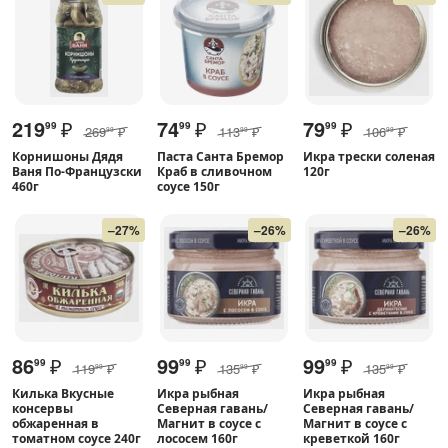
219
₽
74
₽
79
₽
99
99
99
269
₽
113
₽
106
₽
99
99
99
Корнишоны Дядя
Паста Санта Бремор
Икра трески соленая
Ваня По-Французски
Краб в сливочном
120г
460г
соусе 150г
–27%
–26%
–26%
86
₽
99
₽
99
₽
99
99
99
119
₽
135
₽
135
₽
99
99
99
Килька Вкусные
Икра рыбная
Икра рыбная
консервы
Северная гавань/
Северная гавань/
обжаренная в
Магнит в соусе с
Магнит в соусе с
томатном соусе 240г
лососем 160г
креветкой 160г