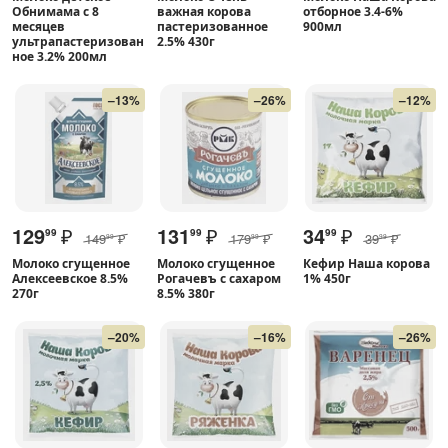
Обнимама с 8
важная корова
отборное 3.4-6%
месяцев
пастеризованное
900мл
ультрапастеризован
2.5% 430г
ное 3.2% 200мл
–13%
–26%
–12%
129
₽
131
₽
34
₽
99
99
99
149
₽
179
₽
39
₽
99
99
99
Молоко сгущенное
Молоко сгущенное
Кефир Наша корова
Алексеевское 8.5%
Рогачевъ с сахаром
1% 450г
270г
8.5% 380г
–20%
–16%
–26%