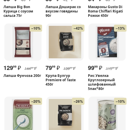
Лапша Big Bon
Лапша Доширак со
Макароны Gusto Di
Курица с соусом
вкусом говядины
Roma Chiffari Rigati
сальса 75г
90г
Рожки 450г
–10%
–42%
–13%
129
₽
79
₽
99
₽
99
99
99
144
₽
139
₽
115
₽
99
99
99
Лапша Фунчоза 200г
Крупа Булгур
Рис Увелка
Premiere of Taste
Круглозерный
450г
шлифованный
5пак*80г
–20%
–26%
–10%