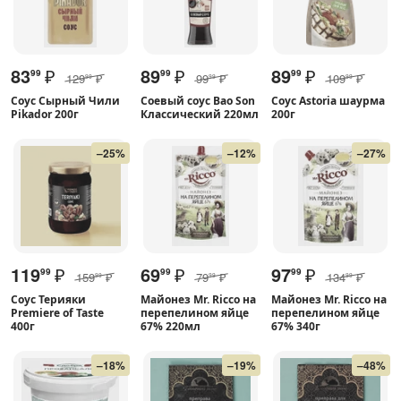
83
₽
89
₽
89
₽
99
99
99
129
₽
99
₽
109
₽
99
99
99
Соус Сырный Чили
Соевый соус Bao Son
Соус Astoria шаурма
Pikador 200г
Классический 220мл
200г
–25%
–12%
–27%
119
₽
69
₽
97
₽
99
99
99
159
₽
79
₽
134
₽
99
99
99
Соус Терияки
Майонез Mr. Ricco на
Майонез Mr. Ricco на
Premiere of Taste
перепелином яйце
перепелином яйце
400г
67% 220мл
67% 340г
–18%
–19%
–48%