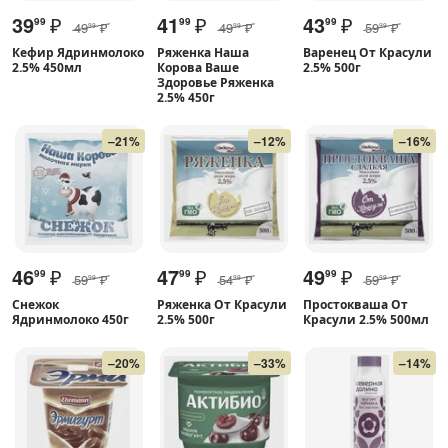
39
₽
41
₽
43
₽
99
99
99
49
₽
49
₽
59
₽
99
99
99
Кефир Ядринмолоко
Ряженка Наша
Варенец От Красули
2.5% 450мл
Корова Ваше
2.5% 500г
Здоровье Ряженка
2.5% 450г
–21%
–12%
–16%
46
₽
47
₽
49
₽
99
99
99
59
₽
54
₽
59
₽
99
99
99
Снежок
Ряженка От Красули
Простокваша От
Ядринмолоко 450г
2.5% 500г
Красули 2.5% 500мл
–20%
–33%
–14%