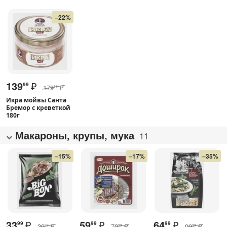
–22%
139
₽
99
179
₽
99
Икра мойвы Санта
Бремор с креветкой
180г
Макароны, крупы, мука
11
–15%
–17%
–35%
33
₽
59
₽
64
₽
99
99
99
39
₽
72
₽
99
₽
99
99
99