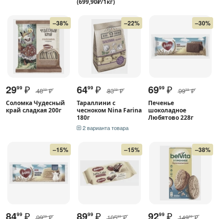
(699,90₽/1кг)
–38%
–22%
–30%
29
₽
64
₽
69
₽
99
99
99
48
₽
83
₽
99
₽
99
99
99
Соломка Чудесный
Тараллини с
Печенье
край сладкая 200г
чесноком Nina Farina
шоколадное
180г
Любятово 228г
2 варианта товара
–15%
–15%
–38%
84
₽
89
₽
92
₽
99
99
99
99
₽
105
₽
149
₽
99
99
99