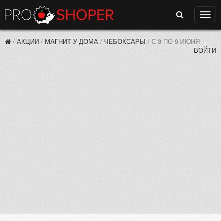
Поиск
Нави
/
АКЦИИ
/
МАГНИТ У ДОМА
/
ЧЕБОКСАРЫ
/
С 3 ПО 9 ИЮНЯ
ВОЙТИ