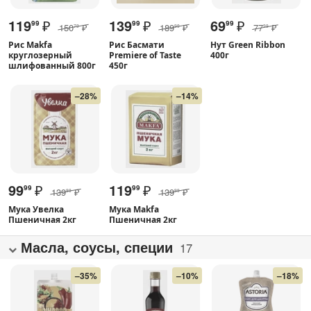
119
₽
139
₽
69
₽
99
99
99
150
₽
189
₽
77
₽
79
99
99
Рис Makfa
Рис Басмати
Нут Green Ribbon
круглозерный
Premiere of Taste
400г
шлифованный 800г
450г
–28%
–14%
99
₽
119
₽
99
99
139
₽
139
₽
99
99
Мука Увелка
Мука Makfa
Пшеничная 2кг
Пшеничная 2кг
Масла, соусы, специи
17
–35%
–10%
–18%