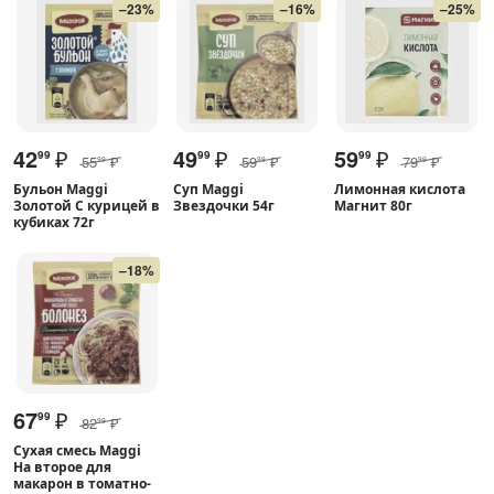
–23%
–16%
–25%
42
₽
49
₽
59
₽
99
99
99
55
₽
59
₽
79
₽
99
99
99
Бульон Maggi
Суп Maggi
Лимонная кислота
Золотой С курицей в
Звездочки 54г
Магнит 80г
кубиках 72г
–18%
67
₽
99
82
₽
99
Сухая смесь Maggi
На второе для
макарон в томатно-