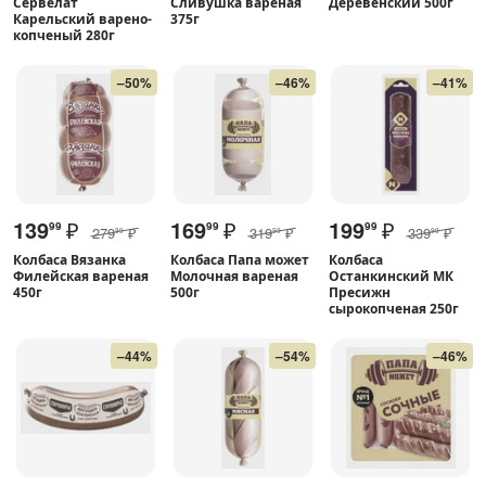
Сервелат
Сливушка вареная
Деревенский 500г
Карельский варено-
375г
копченый 280г
–50%
–46%
–41%
139
₽
169
₽
199
₽
99
99
99
279
₽
319
₽
339
₽
99
99
99
Колбаса Вязанка
Колбаса Папа может
Колбаса
Филейская вареная
Молочная вареная
Останкинский МК
450г
500г
Пресижн
сырокопченая 250г
–44%
–54%
–46%