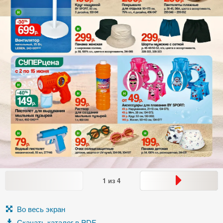
1
из
4
Во весь экран
Скачать каталог в PDF