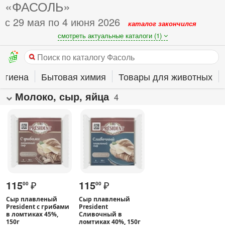
«ФАСОЛЬ»
с 29 мая по 4 июня 2026
каталог закончился
смотреть актуальные каталоги (1)
гигиена
Бытовая химия
Товары для животных
Молоко, сыр, яйца
4
115
₽
115
₽
00
00
Сыр плавленый
Сыр плавленый
President с грибами
President
в ломтиках 45%,
Сливочный в
150г
ломтиках 40%, 150г