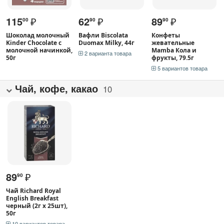
115
₽
62
₽
89
₽
00
90
90
Шоколад молочный
Вафли Biscolata
Конфеты
Kinder Chocolate с
Duomax Milky, 44г
жевательные
молочной начинкой,
Mamba Кола и
2 варианта товара
50г
фрукты, 79.5г
5 вариантов товара
Чай, кофе, какао
10
89
₽
90
Чай Richard Royal
English Breakfast
черный (2г х 25шт),
50г
10 вариантов товара