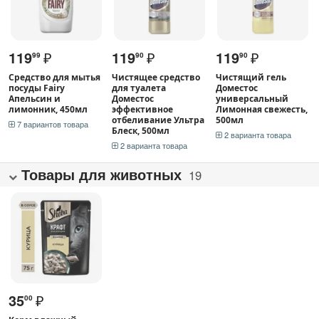
119
₽
119
₽
119
₽
99
90
90
Средство для мытья
Чистящее средство
Чистящий гель
посуды Fairy
для туалета
Доместос
Апельсин и
Доместос
универсальный
лимонник, 450мл
эффективное
Лимонная свежесть,
отбеливание Ультра
500мл
7 вариантов товара
Блеск, 500мл
2 варианта товара
2 варианта товара
Товары для животных
19
35
₽
00