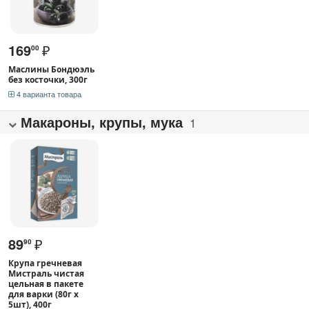
169
₽
00
Маслины Бондюэль
без косточки, 300г
4 варианта товара
Макароны, крупы, мука
1
89
₽
90
Крупа гречневая
Мистраль чистая
цельная в пакете
для варки (80г x
5шт), 400г