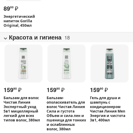
89
₽
00
Энергетический
напиток Gorilla
Original, 450мл
Красота и гигиена
18
159
₽
159
₽
159
₽
90
90
90
Бальзам для волос
Бальзам-
Гель для душа и
Чистая Линия
ополаскиватель для
шампунь с
Экспертный уход
волос Чистая Линия
кондиционером
5в1 мицеллярный
Сила и густота
Чистая Линия Men
легкий для всех
Объем и сила лен и
Энергия и чистота
типов волос, 380мл
пшеница для тонких
3в1, 400мл
и ослабленных
волос, 380мл