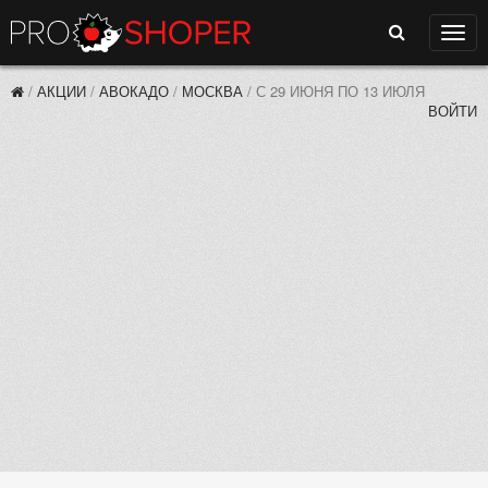
Поиск
Нави
/
АКЦИИ
/
АВОКАДО
/
МОСКВА
/
С 29 ИЮНЯ ПО 13 ИЮЛЯ
ВОЙТИ